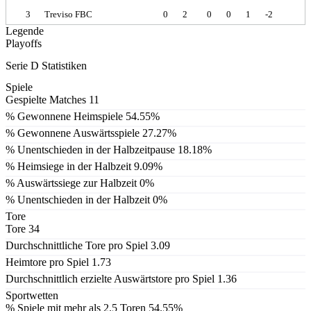
3
Treviso FBC
0
2
0
0
1
-2
Legende
Playoffs
Serie D Statistiken
Spiele
Gespielte Matches
11
% Gewonnene Heimspiele
54.55%
% Gewonnene Auswärtsspiele
27.27%
% Unentschieden in der Halbzeitpause
18.18%
% Heimsiege in der Halbzeit
9.09%
% Auswärtssiege zur Halbzeit
0%
% Unentschieden in der Halbzeit
0%
Tore
Tore
34
Durchschnittliche Tore pro Spiel
3.09
Heimtore pro Spiel
1.73
Durchschnittlich erzielte Auswärtstore pro Spiel
1.36
Sportwetten
% Spiele mit mehr als 2.5 Toren
54.55%