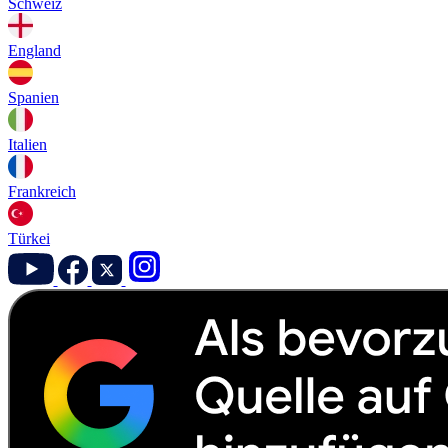
Schweiz
England
Spanien
Italien
Frankreich
Türkei