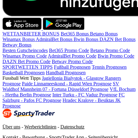
WETTANBIETER BONUS
Bet365 Bonus
Betano Bonus
Winamax Bonus
AdmiralBet Bonus
Bwin Bonus
DAZN Bet Bonus
Betway Bonus
Besten Gutscheincodes
Bet365 Promo Code
Betano Promo Code
Winamax Promo Code
AdmiralBet Promo Code
Bwin Promo Code
DAZN Bet Promo Code
Betway Promo Code
SPORTWETTEN TIPPS
Fußball Prognosen
Tennis Prognosen
Basketball Prognosen
Handball Prognosen
Fussball Wett Tipps
Jagiellonia Bialystok - Glasgow Rangers
Prognose
Paide Linnameeskond - Rapid Wien Prognose
SV
Waldhof Mannheim 07 - Fortuna Düsseldorf Prognose
VfL Bochum
- Hertha Berlin Prognose
Inter Turku - FC Vaduz Prognose
FC
Salzburg - Pafos FC Prognose
Hradec Kralove - Besiktas JK
Prognose
Über uns
-
Werberichtlinien
-
Datenschutz
Kontakt
-
Bewerbung
-
SportyTrader App
-
Seitenübersicht