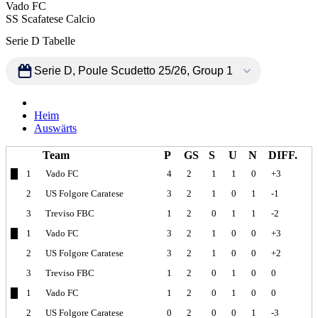
Vado FC
SS Scafatese Calcio
Serie D Tabelle
Allgemein
Heim
Auswärts
Team
P
GS
S
U
N
DIFF.
1
Vado FC
4
2
1
1
0
+3
2
US Folgore Caratese
3
2
1
0
1
-1
3
Treviso FBC
1
2
0
1
1
-2
1
Vado FC
3
2
1
0
0
+3
2
US Folgore Caratese
3
2
1
0
0
+2
3
Treviso FBC
1
2
0
1
0
0
1
Vado FC
1
2
0
1
0
0
2
US Folgore Caratese
0
2
0
0
1
-3