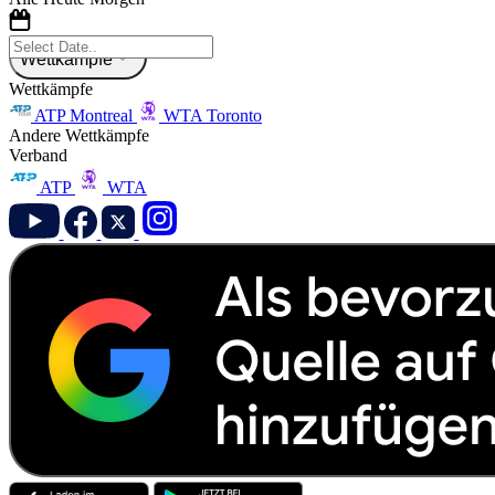
Wettkämpfe
Wettkämpfe
ATP Montreal
WTA Toronto
Andere Wettkämpfe
Verband
ATP
WTA