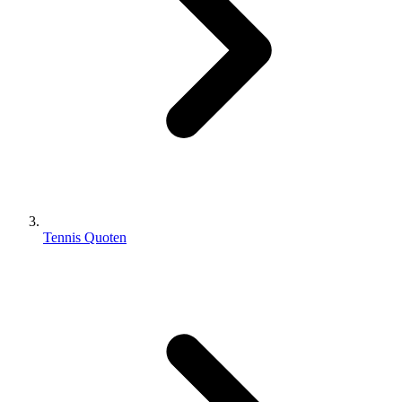
Tennis Quoten