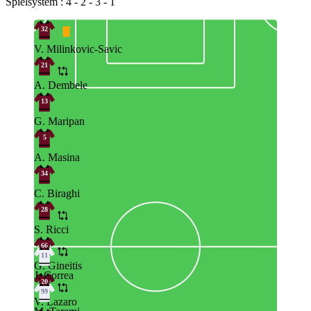
Spielsystem : 4 - 2 - 3 - 1
32
V. Milinkovic-Savic
21
A. Dembele
13
G. Maripan
5
A. Masina
34
C. Biraghi
28
S. Ricci
66
11
G. Gineitis
J. Correa
20
99
V. Lazaro