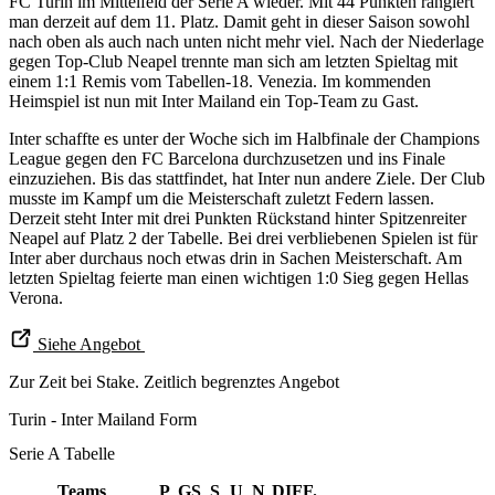
FC Turin im Mittelfeld der Serie A wieder. Mit 44 Punkten rangiert
man derzeit auf dem 11. Platz. Damit geht in dieser Saison sowohl
nach oben als auch nach unten nicht mehr viel. Nach der Niederlage
gegen Top-Club Neapel trennte man sich am letzten Spieltag mit
einem 1:1 Remis vom Tabellen-18. Venezia. Im kommenden
Heimspiel ist nun mit Inter Mailand ein Top-Team zu Gast.
Inter schaffte es unter der Woche sich im Halbfinale der Champions
League gegen den FC Barcelona durchzusetzen und ins Finale
einzuziehen. Bis das stattfindet, hat Inter nun andere Ziele. Der Club
musste im Kampf um die Meisterschaft zuletzt Federn lassen.
Derzeit steht Inter mit drei Punkten Rückstand hinter Spitzenreiter
Neapel auf Platz 2 der Tabelle. Bei drei verbliebenen Spielen ist für
Inter aber durchaus noch etwas drin in Sachen Meisterschaft. Am
letzten Spieltag feierte man einen wichtigen 1:0 Sieg gegen Hellas
Verona.
Siehe Angebot
Zur Zeit bei Stake. Zeitlich begrenztes Angebot
Turin - Inter Mailand Form
Serie A Tabelle
Teams
P
GS
S
U
N
DIFF.