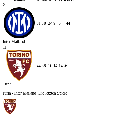
2
81
38
24
9
5
+44
Inter Mailand
11
44
38
10
14
14
-6
Turin
Turin - Inter Mailand: Die letzten Spiele