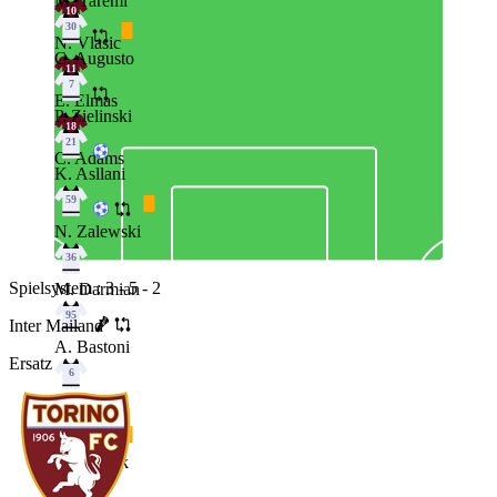
M. Taremi
10
30
N. Vlasic
C. Augusto
11
7
E. Elmas
P. Zielinski
18
21
C. Adams
K. Asllani
59
N. Zalewski
36
Spielsystem : 3 - 5 - 2
M. Darmian
95
Inter Mailand
A. Bastoni
Ersatz
6
S. De Vrij
31
Y. Bisseck
13