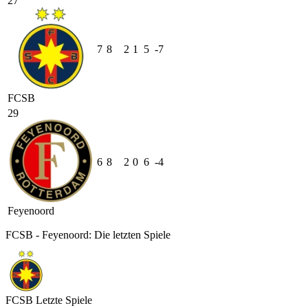
27
7
8
2
1
5
-7
FCSB
29
6
8
2
0
6
-4
Feyenoord
FCSB - Feyenoord: Die letzten Spiele
FCSB
Letzte Spiele