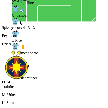
O. Targhalline
8
Q. Timber
5
Spielsystem : 4 - 3 - 3
G. Smal
43
Feyenoord
J. Plug
Ersatz
21
A. Ahmedhodzic
30
J. Lotomba
22
T. Wellenreuther
FCSB
Torhüter
M. Udrea
L. Zima