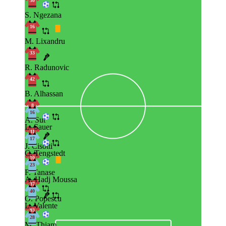
30
S. Ngezana
16
M. Lixandru
33
R. Radunovic
42
B. Alhassan
8
16
A. Sut
L. Sauer
31
17
J. Cisotti
C. Tengstedt
10
23
F. Tanase
A. Hadj Moussa
37
40
O. Popescu
L. Valente
93
28
M. Thiam