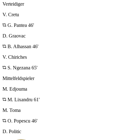
Verteidiger
V. Cretu
G. Pantea 46'
D. Graovac
B. Alhassan 46'
V. Chiriches
S. Ngezana 65'
Mittelfeldspieler
M. Edjouma
M. Lixandru 61'
M. Toma
O. Popescu 46'
D. Politic