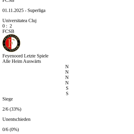
FCSB
01.11.2025 - Superliga
Universitatea Cluj
0
:
2
FCSB
Feyenoord
Letzte Spiele
Alle
Heim
Auswärts
N
N
N
N
S
S
Siege
2/6 (33%)
Unentschieden
0/6 (0%)