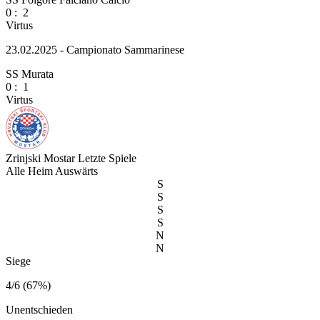
0
:
2
Virtus
23.02.2025 - Campionato Sammarinese
SS Murata
0
:
1
Virtus
Zrinjski Mostar
Letzte Spiele
Alle
Heim
Auswärts
S
S
S
S
N
N
Siege
4/6 (67%)
Unentschieden