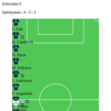
Schweden F
Spielsystem : 4 - 3 - 3
12
J. Falk
4
H. Lundkvist
14
N. Bjorn
6
M. Eriksson
2
J. Andersson
16
F. Angeldahl
9
11
K. Asllani
L. Hemp