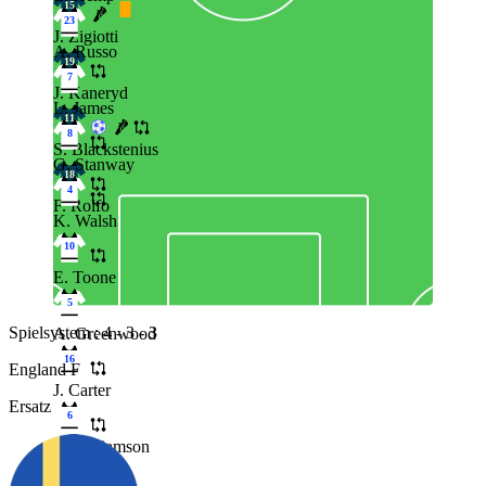
15
23
J. Zigiotti
A. Russo
19
7
J. Kaneryd
L. James
11
8
S. Blackstenius
G. Stanway
18
4
F. Rolfo
K. Walsh
10
E. Toone
5
Spielsystem : 4 - 3 - 3
A. Greenwood
16
England F
J. Carter
Ersatz
6
L. Williamson
2