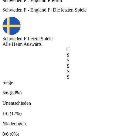
Schweden F - England F Form
Schweden F - England F: Die letzten Spiele
Schweden F
Letzte Spiele
Alle
Heim
Auswärts
U
S
S
S
S
S
Siege
5/6 (83%)
Unentschieden
1/6 (17%)
Niederlagen
0/6 (0%)