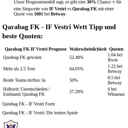
Unser Prognosemodell sagt, es gibt eine
30%
Chance ⭐ für
eine Siegwette von
IF Vestri
vs
Qarabag FK
mit einer
Quote von
1001
bei
Betway
.
Qarabag FK - IF Vestri Wett Tipp und
beste Quoten:
Qarabag FK IF Vestri Prognose
Wahrscheinlichkeit
Quoten
1.04 bei
Qarabag FK gewinnt
52.48%
Bwin
1.22 bei
Mehr als 2.5 Tore
64.05%
Betway
8.5 bei
Beide Teams treffen: Ja
50%
Betway
Halbzeit: Unentschieden /
6 bei
27.29%
Endstand: Qarabag FK
Winamax
Qarabag FK - IF Vestri Form
Qarabag FK - IF Vestri: Die letzten Spiele