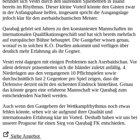
befindet sich Vestri durch den laufenden Spielbetrieb in Island
bereits im Rhythmus. Dieser kleine Vorteil könnte den Gästen zwar
in der Anfangsphase helfen, insgesamt spricht die Ausgangslage
jedoch klar für den aserbaidschanischen Meister.
Qarabağ gehört seit Jahren zu den konstantesten Mannschaften im
internationalen Qualifikationsgeschäft und hat sich bereits mehrfach
auf europäischer Bühne behauptet. Die Gastgeber wissen genau,
worauf es in solchen K.O. Duellen ankommt und verfügen über
deutlich mehr Erfahrung als ihr Gegner.
Vestri reist dagegen mit einigen Problemen nach Aserbaidschan. Vor
allem defensiv präsentierten sich die Isländer zuletzt anfällig. 4
Niederlagen aus den vergangenen 10 Pflichtspielen sowie
durchschnittlich fast 2 Gegentore pro Spiel zeigen, dass die
Defensive derzeit nicht den sichersten Eindruck hinterlässt. Genau
das könnte gegen eine erfahrene Mannschaft wie Qarabağ zum
entscheidenden Nachteil werden.
Auch wenn den Gastgebern der Wettkampfrhythmus noch etwas
fehlen könnte, sehen wir sie aufgrund ihrer Qualität und
internationalen Erfahrung klar im Vorteil. Deshalb haben wir uns bei
unserer Prognose für einen Sieg von Qarabağ FK entschieden.
Siehe Angebot