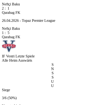
Neftçi Baku
2
:
1
Qarabag FK
26.04.2026 - Topaz Premier League
Neftçi Baku
1
:
5
Qarabag FK
IF Vestri
Letzte Spiele
Alle
Heim
Auswärts
S
N
S
S
U
U
Siege
3/6 (50%)