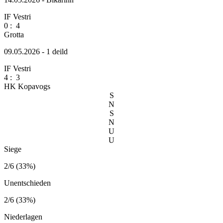
IF Vestri
0
:
4
Grotta
09.05.2026 - 1 deild
IF Vestri
4
:
3
HK Kopavogs
S
N
S
N
U
U
Siege
2/6 (33%)
Unentschieden
2/6 (33%)
Niederlagen