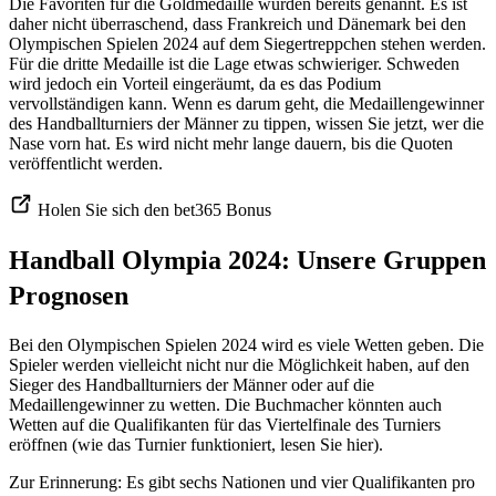
Die Favoriten für die Goldmedaille wurden bereits genannt. Es ist
daher nicht überraschend, dass Frankreich und Dänemark bei den
Olympischen Spielen 2024 auf dem Siegertreppchen stehen werden.
Für die dritte Medaille ist die Lage etwas schwieriger. Schweden
wird jedoch ein Vorteil eingeräumt, da es das Podium
vervollständigen kann. Wenn es darum geht, die Medaillengewinner
des Handballturniers der Männer zu tippen, wissen Sie jetzt, wer die
Nase vorn hat. Es wird nicht mehr lange dauern, bis die Quoten
veröffentlicht werden.
Holen Sie sich den bet365 Bonus
Handball Olympia 2024: Unsere Gruppen
Prognosen
Bei den Olympischen Spielen 2024 wird es viele Wetten geben. Die
Spieler werden vielleicht nicht nur die Möglichkeit haben, auf den
Sieger des Handballturniers der Männer oder auf die
Medaillengewinner zu wetten. Die Buchmacher könnten auch
Wetten auf die Qualifikanten für das Viertelfinale des Turniers
eröffnen (wie das Turnier funktioniert, lesen Sie hier).
Zur Erinnerung: Es gibt sechs Nationen und vier Qualifikanten pro