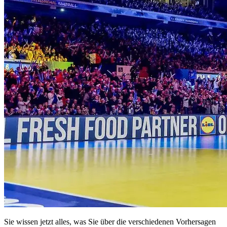
Sie wissen jetzt alles, was Sie über die verschiedenen Vorhersagen