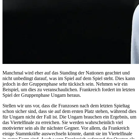
Manchmal wird eher auf das Standing der Nationen geachtet und
nicht unbedingt darauf, was im Spiel auf dem Spiel steht. Dies kann
jedoch in der Gruppenphase sehr tückisch sein. Nehmen wir ein
Beispiel, um dies zu veranschaulichen. Frankreich fordert im letzten
Spiel der Gruppenphase Ungarn heraus.
Stellen wir uns vor, dass die Franzosen nach dem letzten Spieltag
schon sicher sind, dass sie auf dem ersten Platz stehen, während dies
für Ungarn nicht der Fall ist. Die Ungarn brauchen ein Ergebnis, um
das Viertelfinale zu erreichen. Sie werden wahrscheinlich viel
motivierter sein als ihr nächster Gegner. Vor allem, da Frankreich
einige Stammkräfte auswechseln könnte, damit sie im Viertelfinale