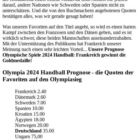
darauf, andere Nationen wie Schweden oder Spanien nicht zu
unterschätzen. Und die von den Buchmachern angebotenen Quoten
bestätigen alles, was wir gerade gesagt haben!
Was unseren Favoriten auf den Titel angeht, so wird es einen harten
Kampf zwischen den Franzosen und den Dänen geben, und es ist
wirklich schwer, diese beiden Mannschaften auseinanderzuhalten.
Mit der Unterstützung des Publikums hat Frankreich unserer
Meinung nach einen sehr leichten Vorteil...
Unsere Prognose
Olympische Spiele 2024 Handball: Frankreich gewinnt die
Goldmedaille!
Olympia 2024 Handball Prognose - die Quoten der
Favoriten auf den Olympiasieg
Frankreich 2.40
Dänemark 2.60
Schweden 7.00
Spanien 10.00
Kroatien 15.00
Ägypten 18.00
Norwegen 20.00
Deutschland
35.00
Ungarn 75,00