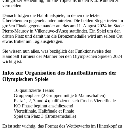
von großer Bedeutung, um die Topteams in den K.o.-Runden zu
vermeiden.
Danach folgen die Halbfinalspiele, in denen die letzten
Überlebenden gegeneinander antreten. Die beiden Sieger treten im
großen Finale gegeneinander an, das am 11. August 2024 im Stade
Pierre-Mauroy in Villeneuve-d'Ascq stattfindet. Ein Spiel um den
dritten Platz und damit um die Bronzemedaille wird am selben Ort
etwas früher am Tag ausgetragen.
Sie wissen nun alles, was bezüglich der Funktionsweise des
Handball Turniers der Männer bei den Olympischen Spielen 2024
wichtig ist.
Infos zur Organisation des Handballturniers der
Olympischen Spiele
16 qualifizierte Teams
Gruppenphase (2 Gruppen mit je 6 Mannschaften)
Platz 1, 2, 3 und 4 qualifizieren sich für das Viertelfinale
KO Phase beginnt anschliessend
Viertelfinale, Halbfinale et Finale
Spiel um Platz 3 (Bronzemedaille)
Es ist sehr wichtig, das Format des Wettbewerbs im Hinterkopf zu