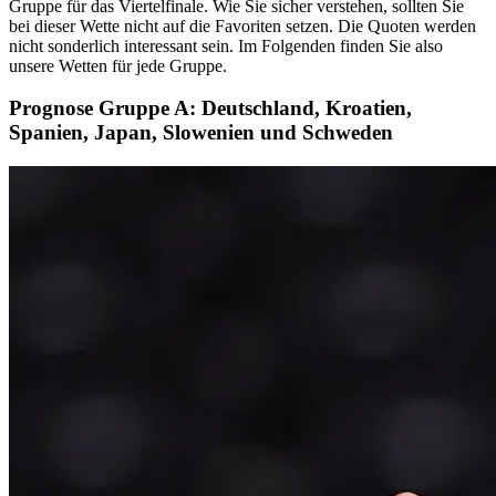
Gruppe für das Viertelfinale. Wie Sie sicher verstehen, sollten Sie
bei dieser Wette nicht auf die Favoriten setzen. Die Quoten werden
nicht sonderlich interessant sein. Im Folgenden finden Sie also
unsere Wetten für jede Gruppe.
Prognose Gruppe A: Deutschland, Kroatien,
Spanien, Japan, Slowenien und Schweden