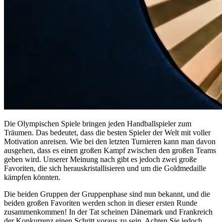
Die Olympischen Spiele bringen jeden Handballspieler zum
Träumen. Das bedeutet, dass die besten Spieler der Welt mit voller
Motivation anreisen. Wie bei den letzten Turnieren kann man davon
ausgehen, dass es einen großen Kampf zwischen den großen Teams
geben wird. Unserer Meinung nach gibt es jedoch zwei große
Favoriten, die sich herauskristallisieren und um die Goldmedaille
kämpfen könnten.
Die beiden Gruppen der Gruppenphase sind nun bekannt, und die
beiden großen Favoriten werden schon in dieser ersten Runde
zusammenkommen! In der Tat scheinen Dänemark und Frankreich
der Konkurrenz einen Schritt voraus zu sein. Achten Sie jedoch