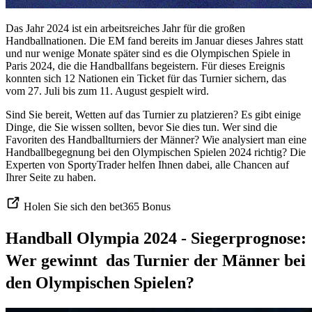
Das Jahr 2024 ist ein arbeitsreiches Jahr für die großen
Handballnationen. Die EM fand bereits im Januar dieses Jahres statt
und nur wenige Monate später sind es die Olympischen Spiele in
Paris 2024, die die Handballfans begeistern. Für dieses Ereignis
konnten sich 12 Nationen ein Ticket für das Turnier sichern, das
vom 27. Juli bis zum 11. August gespielt wird.
Sind Sie bereit, Wetten auf das Turnier zu platzieren? Es gibt einige
Dinge, die Sie wissen sollten, bevor Sie dies tun. Wer sind die
Favoriten des Handballturniers der Männer? Wie analysiert man eine
Handballbegegnung bei den Olympischen Spielen 2024 richtig? Die
Experten von SportyTrader helfen Ihnen dabei, alle Chancen auf
Ihrer Seite zu haben.
Holen Sie sich den bet365 Bonus
Handball Olympia 2024 - Siegerprognose:
Wer gewinnt das Turnier der Männer bei
den Olympischen Spielen?