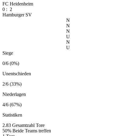
FC Heidenheim
0
:
2
Hamburger SV
N
N
N
U
N
U
Siege
0/6 (0%)
Unentschieden
2/6 (33%)
Niederlagen
4/6 (67%)
Statistiken
2.83
Gesamtzahl Tore
50%
Beide Teams treffen