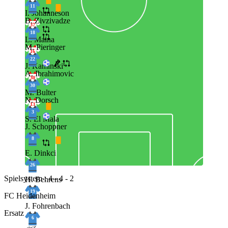
11
I. Johanneson
B. Zivzivadze
37
18
L. Maina
M. Pieringer
16
22
J. Kaminski
A. Ibrahimovic
30
30
M. Bulter
N. Dorsch
13
3
S. El Mala
J. Schoppner
8
E. Dinkci
26
Spielsystem : 4 - 4 - 2
H. Behrens
19
FC Heidenheim
J. Fohrenbach
Ersatz
6