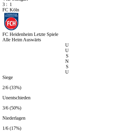
3
:
1
FC Köln
FC Heidenheim
Letzte Spiele
Alle
Heim
Auswärts
U
U
S
N
S
U
Siege
2/6 (33%)
Unentschieden
3/6 (50%)
Niederlagen
1/6 (17%)