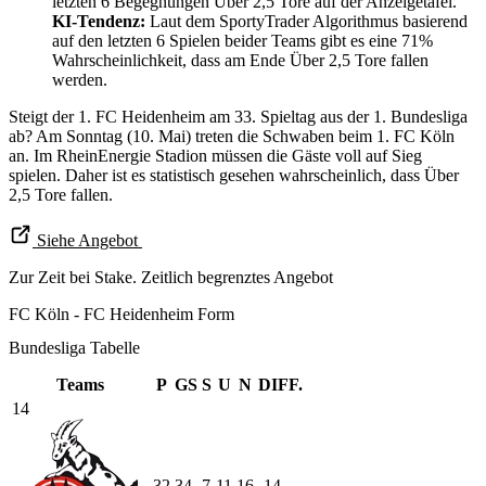
letzten 6 Begegnungen Über 2,5 Tore auf der Anzeigetafel.
KI-Tendenz:
Laut dem SportyTrader Algorithmus basierend
auf den letzten 6 Spielen beider Teams gibt es eine 71%
Wahrscheinlichkeit, dass am Ende Über 2,5 Tore fallen
werden.
Steigt der 1. FC Heidenheim am 33. Spieltag aus der 1. Bundesliga
ab? Am Sonntag (10. Mai) treten die Schwaben beim 1. FC Köln
an. Im RheinEnergie Stadion müssen die Gäste voll auf Sieg
spielen. Daher ist es statistisch gesehen wahrscheinlich, dass Über
2,5 Tore fallen.
Siehe Angebot
Zur Zeit bei Stake. Zeitlich begrenztes Angebot
FC Köln - FC Heidenheim Form
Bundesliga Tabelle
Teams
P
GS
S
U
N
DIFF.
14
32
34
7
11
16
-14