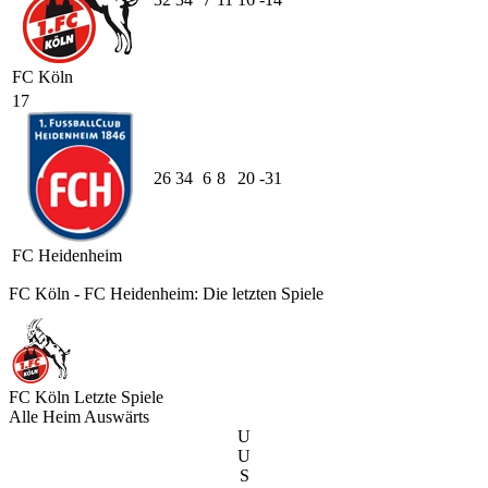
FC Köln
17
26
34
6
8
20
-31
FC Heidenheim
FC Köln - FC Heidenheim: Die letzten Spiele
FC Köln
Letzte Spiele
Alle
Heim
Auswärts
U
U
S