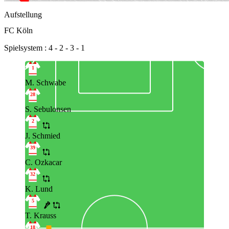
Aufstellung
FC Köln
Spielsystem : 4 - 2 - 3 - 1
1
M. Schwabe
28
S. Sebulonsen
2
J. Schmied
39
C. Ozkacar
32
K. Lund
5
T. Krauss
18