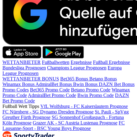
WETTANBIETER
Fußballwetten
Ergebnisse
Fußball Ergebnisse
Bundesliga Prognosen
Champions League Prognosen
Europa
League Prognosen
WETTANBIETER BONUS
Bet365 Bonus
Betano Bonus
Winamax Bonus
AdmiralBet Bonus
Bwin Bonus
DAZN Bet Bonus
Promo Codes
Bet365 Promo Code
Betano Promo Code
Winamax
Promo Code
AdmiralBet Promo Code
Bwin Promo Code
DAZN
Bet Promo Code
Fußball Wett Tipps
VfL Wolfsburg - FC Kaiserslautern Prognose
FC Nürnberg - SG Dynamo Dresden Prognose
St. Pauli - SpVgg
Greuther Fürth Prognose
SG Sonnenhof Großaspach - Fortuna
Köln Prognose
Grazer AK - SC Austria Lustenau Prognose
FC
Lausanne-Sport - BSC Young Boys Prognose