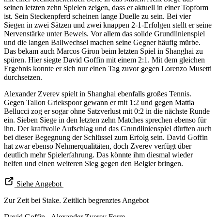
seinen letzten zehn Spielen zeigen, dass er aktuell in einer Topform
ist. Sein Steckenpferd scheinen lange Duelle zu sein. Bei vier
Siegen in zwei Sätzen und zwei knappen 2-1-Erfolgen stellt er seine
Nervenstärke unter Beweis. Vor allem das solide Grundlinienspiel
und die langen Ballwechsel machen seine Gegner häufig mürbe.
Das bekam auch Marcos Giron beim letzten Spiel in Shanghai zu
spüren. Hier siegte David Goffin mit einem 2:1. Mit dem gleichen
Ergebnis konnte er sich nur einen Tag zuvor gegen Lorenzo Musetti
durchsetzen.
Alexander Zverev spielt in Shanghai ebenfalls großes Tennis.
Gegen Tallon Griekspoor gewann er mit 1:2 und gegen Mattia
Bellucci zog er sogar ohne Satzverlust mit 0:2 in die nächste Runde
ein. Sieben Siege in den letzten zehn Matches sprechen ebenso für
ihn. Der kraftvolle Aufschlag und das Grundlinienspiel dürften auch
bei dieser Begegnung der Schlüssel zum Erfolg sein. David Goffin
hat zwar ebenso Nehmerqualitäten, doch Zverev verfügt über
deutlich mehr Spielerfahrung. Das könnte ihm diesmal wieder
helfen und einen weiteren Sieg gegen den Belgier bringen.
Siehe Angebot
Zur Zeit bei Stake. Zeitlich begrenztes Angebot
David Goffin - Alexander Zverev Form