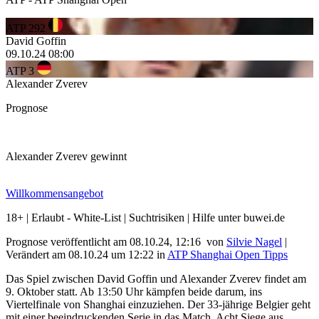
ATP 292
David Goffin
09.10.24
08:00
ATP 3
Alexander Zverev
Prognose
Alexander Zverev gewinnt
Willkommensangebot
18+ | Erlaubt - White-List | Suchtrisiken | Hilfe unter buwei.de
Prognose veröffentlicht am 08.10.24, 12:16
von
Silvie Nagel
|
Verändert am 08.10.24
um
12:22
in
ATP Shanghai Open Tipps
Das Spiel zwischen David Goffin und Alexander Zverev findet am
9. Oktober statt. Ab 13:50 Uhr kämpfen beide darum, ins
Viertelfinale von Shanghai einzuziehen. Der 33-jährige Belgier geht
mit einer beeindruckenden Serie in das Match. Acht Siege aus