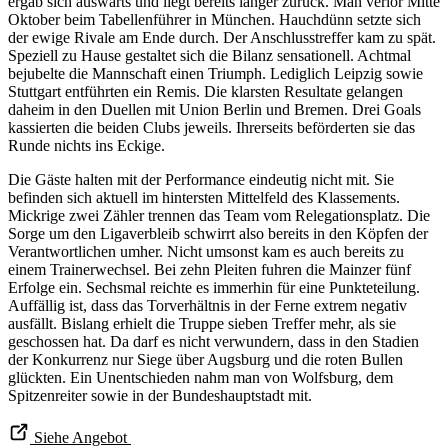
ergab sich auswärts und liegt bereits länger zurück. Man verlor Mitte
Oktober beim Tabellenführer in München. Hauchdünn setzte sich
der ewige Rivale am Ende durch. Der Anschlusstreffer kam zu spät.
Speziell zu Hause gestaltet sich die Bilanz sensationell. Achtmal
bejubelte die Mannschaft einen Triumph. Lediglich Leipzig sowie
Stuttgart entführten ein Remis. Die klarsten Resultate gelangen
daheim in den Duellen mit Union Berlin und Bremen. Drei Goals
kassierten die beiden Clubs jeweils. Ihrerseits beförderten sie das
Runde nichts ins Eckige.
Die Gäste halten mit der Performance eindeutig nicht mit. Sie
befinden sich aktuell im hintersten Mittelfeld des Klassements.
Mickrige zwei Zähler trennen das Team vom Relegationsplatz. Die
Sorge um den Ligaverbleib schwirrt also bereits in den Köpfen der
Verantwortlichen umher. Nicht umsonst kam es auch bereits zu
einem Trainerwechsel. Bei zehn Pleiten fuhren die Mainzer fünf
Erfolge ein. Sechsmal reichte es immerhin für eine Punkteteilung.
Auffällig ist, dass das Torverhältnis in der Ferne extrem negativ
ausfällt. Bislang erhielt die Truppe sieben Treffer mehr, als sie
geschossen hat. Da darf es nicht verwundern, dass in den Stadien
der Konkurrenz nur Siege über Augsburg und die roten Bullen
glückten. Ein Unentschieden nahm man von Wolfsburg, dem
Spitzenreiter sowie in der Bundeshauptstadt mit.
Siehe Angebot