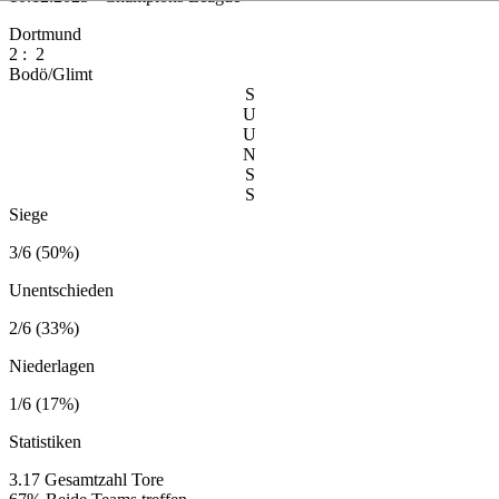
Dortmund
2
:
2
Bodö/Glimt
S
U
U
N
S
S
Siege
3/6 (50%)
Unentschieden
2/6 (33%)
Niederlagen
1/6 (17%)
Statistiken
3.17
Gesamtzahl Tore