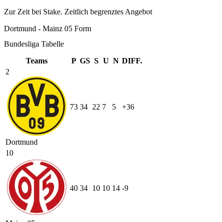
Zur Zeit bei Stake. Zeitlich begrenztes Angebot
Dortmund - Mainz 05 Form
Bundesliga Tabelle
Teams
P
GS
S
U
N
DIFF.
2
73
34
22
7
5
+36
Dortmund
10
40
34
10
10
14
-9