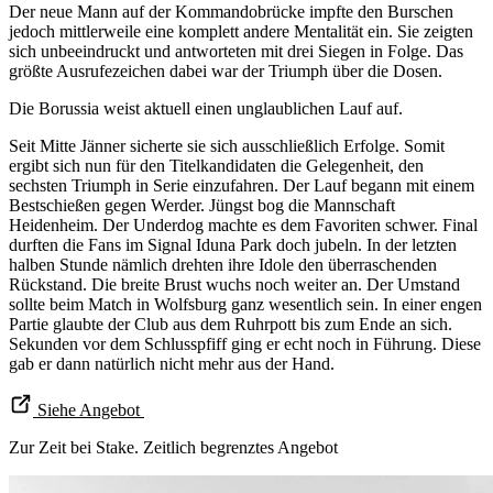
Der neue Mann auf der Kommandobrücke impfte den Burschen
jedoch mittlerweile eine komplett andere Mentalität ein. Sie zeigten
sich unbeeindruckt und antworteten mit drei Siegen in Folge. Das
größte Ausrufezeichen dabei war der Triumph über die Dosen.
Die Borussia weist aktuell einen unglaublichen Lauf auf.
Seit Mitte Jänner sicherte sie sich ausschließlich Erfolge. Somit
ergibt sich nun für den Titelkandidaten die Gelegenheit, den
sechsten Triumph in Serie einzufahren. Der Lauf begann mit einem
Bestschießen gegen Werder. Jüngst bog die Mannschaft
Heidenheim. Der Underdog machte es dem Favoriten schwer. Final
durften die Fans im Signal Iduna Park doch jubeln. In der letzten
halben Stunde nämlich drehten ihre Idole den überraschenden
Rückstand. Die breite Brust wuchs noch weiter an. Der Umstand
sollte beim Match in Wolfsburg ganz wesentlich sein. In einer engen
Partie glaubte der Club aus dem Ruhrpott bis zum Ende an sich.
Sekunden vor dem Schlusspfiff ging er echt noch in Führung. Diese
gab er dann natürlich nicht mehr aus der Hand.
Siehe Angebot
Zur Zeit bei Stake. Zeitlich begrenztes Angebot