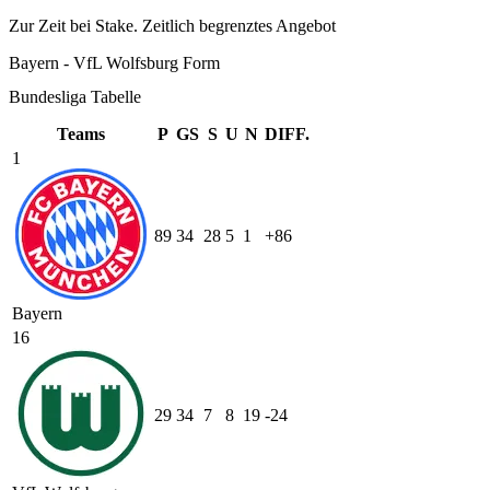
Zur Zeit bei Stake. Zeitlich begrenztes Angebot
Bayern - VfL Wolfsburg Form
Bundesliga Tabelle
Teams
P
GS
S
U
N
DIFF.
1
89
34
28
5
1
+86
Bayern
16
29
34
7
8
19
-24