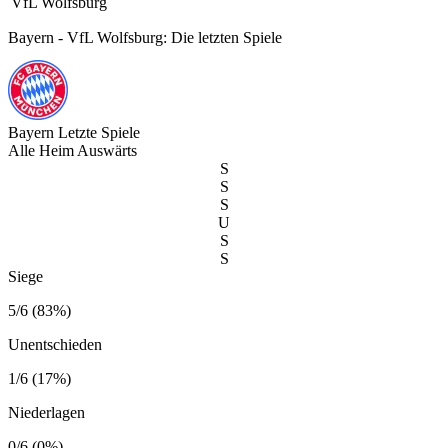
VfL Wolfsburg
Bayern - VfL Wolfsburg: Die letzten Spiele
Bayern
Letzte Spiele
Alle
Heim
Auswärts
S
S
S
U
S
S
Siege
5/6 (83%)
Unentschieden
1/6 (17%)
Niederlagen
0/6 (0%)