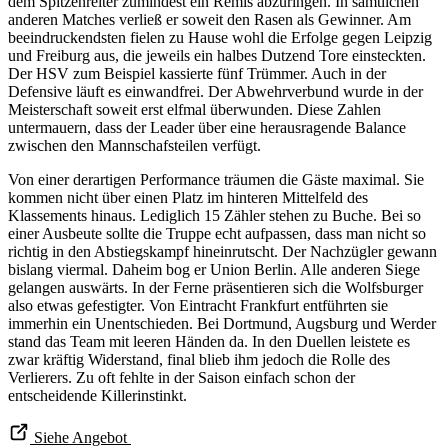
dem Spitzenreiter zumindest ein Remis abzuringen. In sämtlichen
anderen Matches verließ er soweit den Rasen als Gewinner. Am
beeindruckendsten fielen zu Hause wohl die Erfolge gegen Leipzig
und Freiburg aus, die jeweils ein halbes Dutzend Tore einsteckten.
Der HSV zum Beispiel kassierte fünf Trümmer. Auch in der
Defensive läuft es einwandfrei. Der Abwehrverbund wurde in der
Meisterschaft soweit erst elfmal überwunden. Diese Zahlen
untermauern, dass der Leader über eine herausragende Balance
zwischen den Mannschafsteilen verfügt.
Von einer derartigen Performance träumen die Gäste maximal. Sie
kommen nicht über einen Platz im hinteren Mittelfeld des
Klassements hinaus. Lediglich 15 Zähler stehen zu Buche. Bei so
einer Ausbeute sollte die Truppe echt aufpassen, dass man nicht so
richtig in den Abstiegskampf hineinrutscht. Der Nachzügler gewann
bislang viermal. Daheim bog er Union Berlin. Alle anderen Siege
gelangen auswärts. In der Ferne präsentieren sich die Wolfsburger
also etwas gefestigter. Von Eintracht Frankfurt entführten sie
immerhin ein Unentschieden. Bei Dortmund, Augsburg und Werder
stand das Team mit leeren Händen da. In den Duellen leistete es
zwar kräftig Widerstand, final blieb ihm jedoch die Rolle des
Verlierers. Zu oft fehlte in der Saison einfach schon der
entscheidende Killerinstinkt.
Siehe Angebot