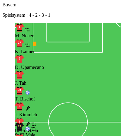
Bayern
Spielsystem : 4 - 2 - 3 - 1
1
M. Neuer
27
K. Laimer
2
D. Upamecano
4
J. Tah
20
T. Bischof
6
J. Kimmich
8
13
L. Goretzka
S. El Mala