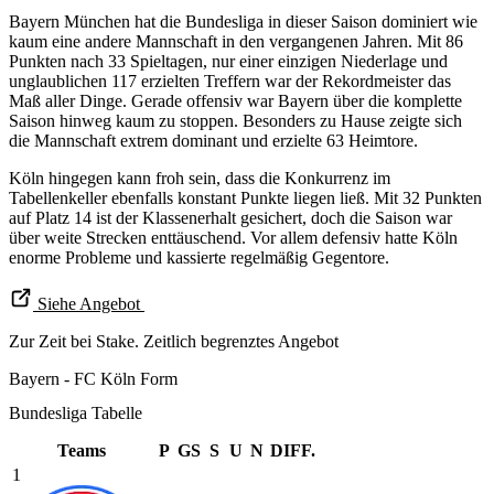
Bayern München hat die Bundesliga in dieser Saison dominiert wie
kaum eine andere Mannschaft in den vergangenen Jahren. Mit 86
Punkten nach 33 Spieltagen, nur einer einzigen Niederlage und
unglaublichen 117 erzielten Treffern war der Rekordmeister das
Maß aller Dinge. Gerade offensiv war Bayern über die komplette
Saison hinweg kaum zu stoppen. Besonders zu Hause zeigte sich
die Mannschaft extrem dominant und erzielte 63 Heimtore.
Köln hingegen kann froh sein, dass die Konkurrenz im
Tabellenkeller ebenfalls konstant Punkte liegen ließ. Mit 32 Punkten
auf Platz 14 ist der Klassenerhalt gesichert, doch die Saison war
über weite Strecken enttäuschend. Vor allem defensiv hatte Köln
enorme Probleme und kassierte regelmäßig Gegentore.
Siehe Angebot
Zur Zeit bei Stake. Zeitlich begrenztes Angebot
Bayern - FC Köln Form
Bundesliga Tabelle
Teams
P
GS
S
U
N
DIFF.
1