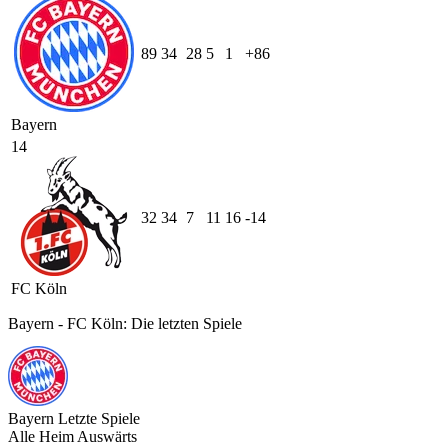
89
34
28
5
1
+86
Bayern
14
32
34
7
11
16
-14
FC Köln
Bayern - FC Köln: Die letzten Spiele
Bayern
Letzte Spiele
Alle
Heim
Auswärts