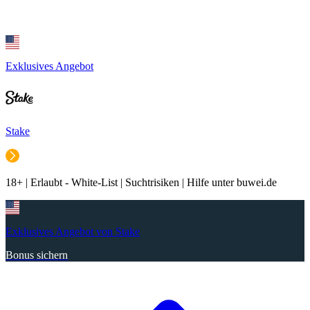
Exklusives Angebot
Stake
18+ | Erlaubt - White-List | Suchtrisiken | Hilfe unter buwei.de
Exklusives Angebot von Stake
Bonus sichern