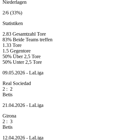
Niederlagen
2/6 (33%)
Statistiken
2.83
Gesamtzahl Tore
83%
Beide Teams treffen
1.33
Tore
1.5
Gegentore
50%
Über 2,5 Tore
50%
Unter 2,5 Tore
09.05.2026 - LaLiga
Real Sociedad
2
:
2
Betis
21.04.2026 - LaLiga
Girona
2
:
3
Betis
12.04.2026 - LaLiga