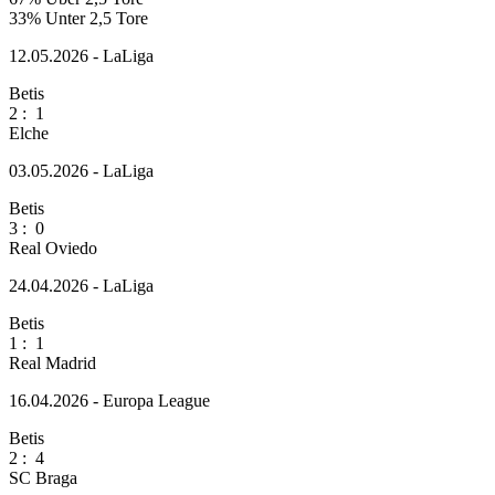
33%
Unter 2,5 Tore
12.05.2026 - LaLiga
Betis
2
:
1
Elche
03.05.2026 - LaLiga
Betis
3
:
0
Real Oviedo
24.04.2026 - LaLiga
Betis
1
:
1
Real Madrid
16.04.2026 - Europa League
Betis
2
:
4
SC Braga