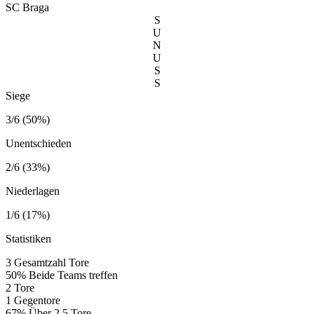
SC Braga
S
U
N
U
S
S
Siege
3/6 (50%)
Unentschieden
2/6 (33%)
Niederlagen
1/6 (17%)
Statistiken
3
Gesamtzahl Tore
50%
Beide Teams treffen
2
Tore
1
Gegentore
67%
Über 2,5 Tore