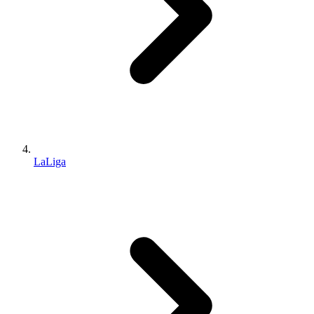
LaLiga