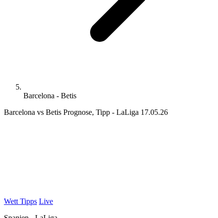
Barcelona - Betis
Barcelona vs Betis Prognose, Tipp - LaLiga 17.05.26
Wett Tipps
Live
Spanien - LaLiga