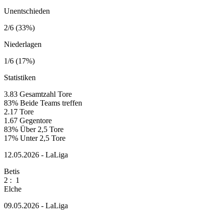
Unentschieden
2/6 (33%)
Niederlagen
1/6 (17%)
Statistiken
3.83
Gesamtzahl Tore
83%
Beide Teams treffen
2.17
Tore
1.67
Gegentore
83%
Über 2,5 Tore
17%
Unter 2,5 Tore
12.05.2026 - LaLiga
Betis
2
:
1
Elche
09.05.2026 - LaLiga