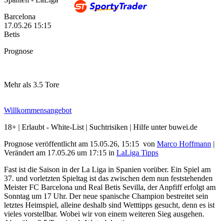
Barcelona
17.05.26
15:15
Betis
Prognose
Mehr als 3.5 Tore
Willkommensangebot
18+ | Erlaubt - White-List | Suchtrisiken | Hilfe unter buwei.de
Prognose veröffentlicht am 15.05.26, 15:15
von
Marco Hoffmann
|
Verändert am 17.05.26
um
17:15
in
LaLiga Tipps
Fast ist die Saison in der La Liga in Spanien vorüber. Ein Spiel am
37. und vorletzten Spieltag ist das zwischen dem nun feststehenden
Meister FC Barcelona und Real Betis Sevilla, der Anpfiff erfolgt am
Sonntag um 17 Uhr. Der neue spanische Champion bestreitet sein
letztes Heimspiel, alleine deshalb sind Wetttipps gesucht, denn es ist
vieles vorstellbar. Wobei wir von einem weiteren Sieg ausgehen.