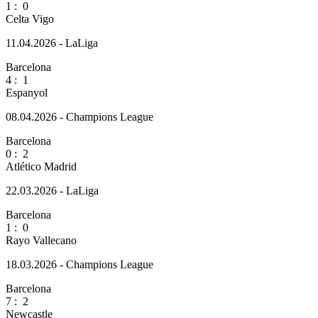
1
:
0
Celta Vigo
11.04.2026 - LaLiga
Barcelona
4
:
1
Espanyol
08.04.2026 - Champions League
Barcelona
0
:
2
Atlético Madrid
22.03.2026 - LaLiga
Barcelona
1
:
0
Rayo Vallecano
18.03.2026 - Champions League
Barcelona
7
:
2
Newcastle