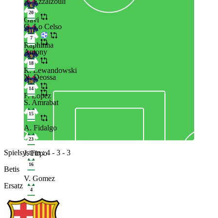
A. Ezzalzouli
6
20
Gavi
G. Lo Celso
11
7
Raphinha
Antony
9
18
R. Lewandowski
N. Deossa
16
14
F. Lopez
S. Amrabat
15
A. Fidalgo
23
Spielsystem : 4 - 3 - 3
J. Firpo
16
Betis
V. Gomez
Ersatz
4
Natan
2