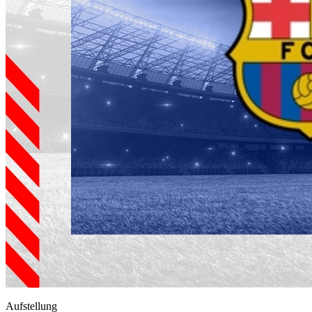
Aufstellung