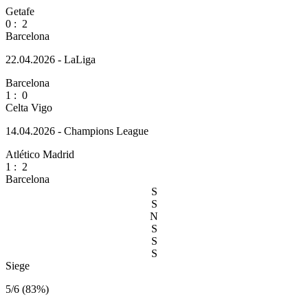
Getafe
0
:
2
Barcelona
22.04.2026 - LaLiga
Barcelona
1
:
0
Celta Vigo
14.04.2026 - Champions League
Atlético Madrid
1
:
2
Barcelona
S
S
N
S
S
S
Siege
5/6 (83%)