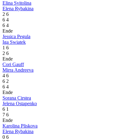
Elina Svitolina
Elena Rybakina
2
6
6
4
6
4
Ende
Jessica Pegula
Iga Swiatek
1
6
2
6
Ende
Cori Gauff
Mirra Andreeva
4
6
6
2
6
4
Ende
Sorana Cirstea
Jelena Ostapenko
6
1
7
6
Ende
Karolina Pliskova
Elena Rybakina
0
6