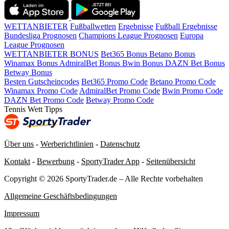
WETTANBIETER
Fußballwetten
Ergebnisse
Fußball Ergebnisse
Bundesliga Prognosen
Champions League Prognosen
Europa
League Prognosen
WETTANBIETER BONUS
Bet365 Bonus
Betano Bonus
Winamax Bonus
AdmiralBet Bonus
Bwin Bonus
DAZN Bet Bonus
Betway Bonus
Besten Gutscheincodes
Bet365 Promo Code
Betano Promo Code
Winamax Promo Code
AdmiralBet Promo Code
Bwin Promo Code
DAZN Bet Promo Code
Betway Promo Code
Tennis Wett Tipps
Über uns
-
Werberichtlinien
-
Datenschutz
Kontakt
-
Bewerbung
-
SportyTrader App
-
Seitenübersicht
Copyright © 2026 SportyTrader.de – Alle Rechte vorbehalten
Allgemeine Geschäftsbedingungen
Impressum