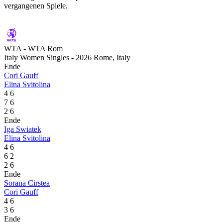
vergangenen Spiele.
WTA - WTA Rom
Italy Women Singles - 2026 Rome, Italy
Ende
Cori Gauff
Elina Svitolina
4
6
7
6
2
6
Ende
Iga Swiatek
Elina Svitolina
4
6
6
2
2
6
Ende
Sorana Cirstea
Cori Gauff
4
6
3
6
Ende