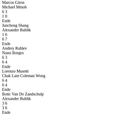
Marcos Giron
Michael Mmoh
6
3
1
0
Ende
Juncheng Shang
Alexander Bublik
1
6
6
7
Ende
Andrey Rublev
Nuno Borges
6
3
6
4
Ende
Lorenzo Musetti
Chak Lam Coleman Wong
6
4
6
4
Ende
Botic Van De Zandschulp
Alexander Bublik
3
6
3
6
Ende