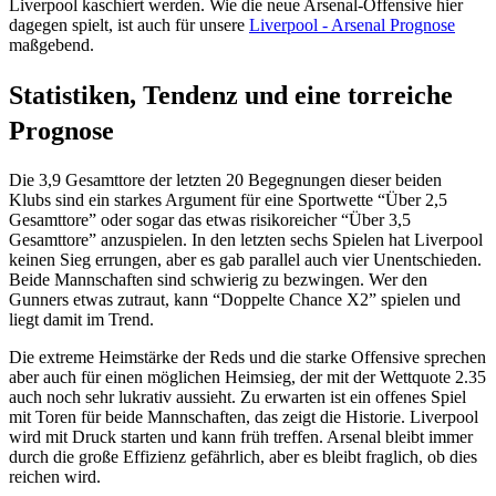
Liverpool kaschiert werden. Wie die neue Arsenal-Offensive hier
dagegen spielt, ist auch für unsere
Liverpool - Arsenal Prognose
maßgebend.
Statistiken, Tendenz und eine torreiche
Prognose
Die 3,9 Gesamttore der letzten 20 Begegnungen dieser beiden
Klubs sind ein starkes Argument für eine Sportwette “Über 2,5
Gesamttore” oder sogar das etwas risikoreicher “Über 3,5
Gesamttore” anzuspielen. In den letzten sechs Spielen hat Liverpool
keinen Sieg errungen, aber es gab parallel auch vier Unentschieden.
Beide Mannschaften sind schwierig zu bezwingen. Wer den
Gunners etwas zutraut, kann “Doppelte Chance X2” spielen und
liegt damit im Trend.
Die extreme Heimstärke der Reds und die starke Offensive sprechen
aber auch für einen möglichen Heimsieg, der mit der Wettquote 2.35
auch noch sehr lukrativ aussieht. Zu erwarten ist ein offenes Spiel
mit Toren für beide Mannschaften, das zeigt die Historie. Liverpool
wird mit Druck starten und kann früh treffen. Arsenal bleibt immer
durch die große Effizienz gefährlich, aber es bleibt fraglich, ob dies
reichen wird.