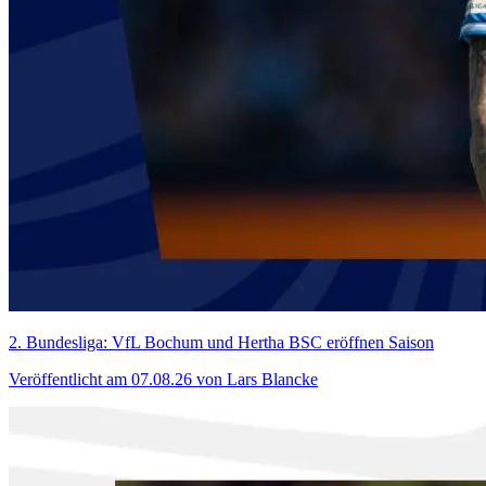
2. Bundesliga: VfL Bochum und Hertha BSC eröffnen Saison
Veröffentlicht am 07.08.26
von Lars Blancke