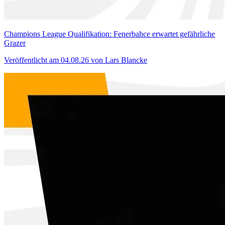
Champions League Qualifikation: Fenerbahce erwartet gefährliche
Grazer
Veröffentlicht am 04.08.26
von Lars Blancke