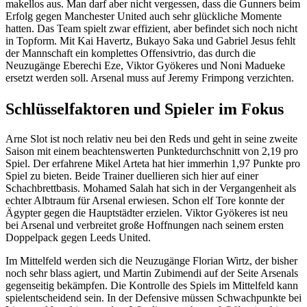
makellos aus. Man darf aber nicht vergessen, dass die Gunners beim
Erfolg gegen Manchester United auch sehr glückliche Momente
hatten. Das Team spielt zwar effizient, aber befindet sich noch nicht
in Topform. Mit Kai Havertz, Bukayo Saka und Gabriel Jesus fehlt
der Mannschaft ein komplettes Offensivtrio, das durch die
Neuzugänge Eberechi Eze, Viktor Gyökeres und Noni Madueke
ersetzt werden soll. Arsenal muss auf Jeremy Frimpong verzichten.
Schlüsselfaktoren und Spieler im Fokus
Arne Slot ist noch relativ neu bei den Reds und geht in seine zweite
Saison mit einem beachtenswerten Punktedurchschnitt von 2,19 pro
Spiel. Der erfahrene Mikel Arteta hat hier immerhin 1,97 Punkte pro
Spiel zu bieten. Beide Trainer duellieren sich hier auf einer
Schachbrettbasis. Mohamed Salah hat sich in der Vergangenheit als
echter Albtraum für Arsenal erwiesen. Schon elf Tore konnte der
Ägypter gegen die Hauptstädter erzielen. Viktor Gyökeres ist neu
bei Arsenal und verbreitet große Hoffnungen nach seinem ersten
Doppelpack gegen Leeds United.
Im Mittelfeld werden sich die Neuzugänge Florian Wirtz, der bisher
noch sehr blass agiert, und Martin Zubimendi auf der Seite Arsenals
gegenseitig bekämpfen. Die Kontrolle des Spiels im Mittelfeld kann
spielentscheidend sein. In der Defensive müssen Schwachpunkte bei