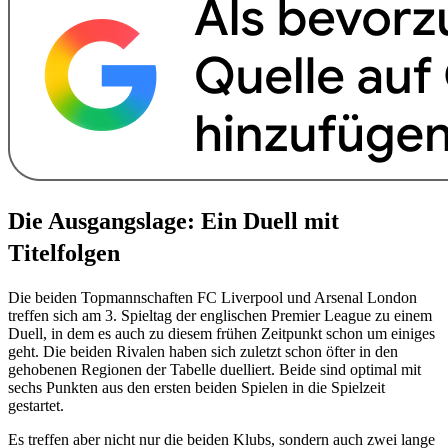
Die Ausgangslage: Ein Duell mit
Titelfolgen
Die beiden Topmannschaften FC Liverpool und Arsenal London
treffen sich am 3. Spieltag der englischen Premier League zu einem
Duell, in dem es auch zu diesem frühen Zeitpunkt schon um einiges
geht. Die beiden Rivalen haben sich zuletzt schon öfter in den
gehobenen Regionen der Tabelle duelliert. Beide sind optimal mit
sechs Punkten aus den ersten beiden Spielen in die Spielzeit
gestartet.
Es treffen aber nicht nur die beiden Klubs, sondern auch zwei lange