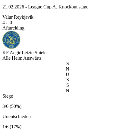
21.02.2026 - League Cup A, Knockout stage
Valur Reykjavik
4
:
0
Afturelding
KF Aegir
Letzte Spiele
Alle
Heim
Auswärts
S
N
U
S
S
N
Siege
3/6 (50%)
Unentschieden
1/6 (17%)