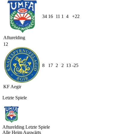
34
16
11
1
4
+22
Afturelding
12
8
17
2
2
13
-25
KF Aegir
Letzte Spiele
Afturelding
Letzte Spiele
Alle
Heim
Auswärts