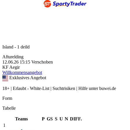
Island - 1 deild
Afturelding
12.06.26
15:15
Verschoben
KF Aegir
Willkommensangebot
Exklusives Angebot
18+ | Erlaubt - White-List | Suchtrisiken | Hilfe unter buwei.de
Form
Tabelle
Teams
P
GS
S
U
N
DIFF.
1