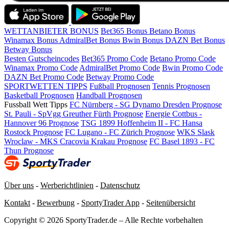
WETTANBIETER BONUS
Bet365 Bonus
Betano Bonus
Winamax Bonus
AdmiralBet Bonus
Bwin Bonus
DAZN Bet Bonus
Betway Bonus
Besten Gutscheincodes
Bet365 Promo Code
Betano Promo Code
Winamax Promo Code
AdmiralBet Promo Code
Bwin Promo Code
DAZN Bet Promo Code
Betway Promo Code
SPORTWETTEN TIPPS
Fußball Prognosen
Tennis Prognosen
Basketball Prognosen
Handball Prognosen
Fussball Wett Tipps
FC Nürnberg - SG Dynamo Dresden Prognose
St. Pauli - SpVgg Greuther Fürth Prognose
Energie Cottbus -
Hannover 96 Prognose
TSG 1899 Hoffenheim II - FC Hansa
Rostock Prognose
FC Lugano - FC Zürich Prognose
WKS Slask
Wroclaw - MKS Cracovia Krakau Prognose
FC Basel 1893 - FC
Thun Prognose
Über uns
-
Werberichtlinien
-
Datenschutz
Kontakt
-
Bewerbung
-
SportyTrader App
-
Seitenübersicht
Copyright © 2026 SportyTrader.de – Alle Rechte vorbehalten