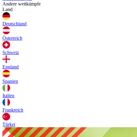
Andere wettkämpfe
Land
Deutschland
Österreich
Schweiz
England
Spanien
Italien
Frankreich
Türkei