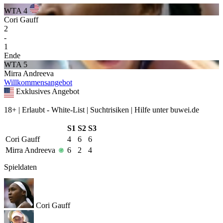
WTA 4
Cori Gauff
2
-
1
Ende
WTA 5
Mirra Andreeva
Willkommensangebot
Exklusives Angebot
18+ | Erlaubt - White-List | Suchtrisiken | Hilfe unter buwei.de
S1
S2
S3
Cori Gauff
4
6
6
Mirra Andreeva
6
2
4
Spieldaten
Cori Gauff