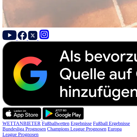
WETTANBIETER
Fußballwetten
Ergebnisse
Fußball Ergebnisse
Bundesliga Prognosen
Champions League Prognosen
Europa
League Prognosen